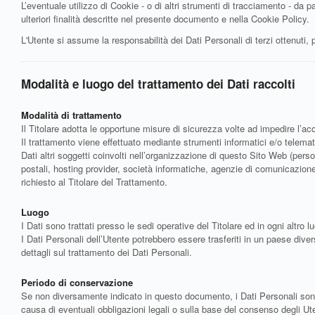
L’eventuale utilizzo di Cookie - o di altri strumenti di tracciamento - da par
ulteriori finalità descritte nel presente documento e nella Cookie Policy.
L'Utente si assume la responsabilità dei Dati Personali di terzi ottenuti
Modalità e luogo del trattamento dei Dati raccolti
Modalità di trattamento
Il Titolare adotta le opportune misure di sicurezza volte ad impedire l’ac
Il trattamento viene effettuato mediante strumenti informatici e/o telemati
Dati altri soggetti coinvolti nell’organizzazione di questo Sito Web (perso
postali, hosting provider, società informatiche, agenzie di comunicazion
richiesto al Titolare del Trattamento.
Luogo
I Dati sono trattati presso le sedi operative del Titolare ed in ogni altro lu
I Dati Personali dell’Utente potrebbero essere trasferiti in un paese divers
dettagli sul trattamento dei Dati Personali.
Periodo di conservazione
Se non diversamente indicato in questo documento, i Dati Personali sono tr
causa di eventuali obbligazioni legali o sulla base del consenso degli Ute