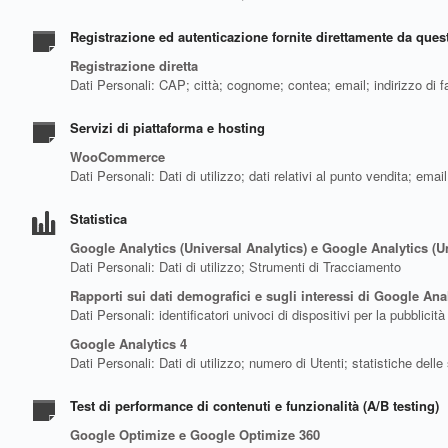
Registrazione ed autenticazione fornite direttamente da que
Registrazione diretta
Dati Personali: CAP; città; cognome; contea; email; indirizzo di fa
Servizi di piattaforma e hosting
WooCommerce
Dati Personali: Dati di utilizzo; dati relativi al punto vendita; em
Statistica
Google Analytics (Universal Analytics) e Google Analytics (U
Dati Personali: Dati di utilizzo; Strumenti di Tracciamento
Rapporti sui dati demografici e sugli interessi di Google Ana
Dati Personali: identificatori univoci di dispositivi per la pubbli
Google Analytics 4
Dati Personali: Dati di utilizzo; numero di Utenti; statistiche del
Test di performance di contenuti e funzionalità (A/B testing)
Google Optimize e Google Optimize 360