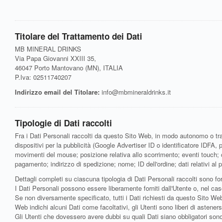
Titolare del Trattamento dei Dati
MB MINERAL DRINKS
Via Papa Giovanni XXIII 35,
46047 Porto Mantovano (MN), ITALIA
P.Iva: 02511740207
Indirizzo email del Titolare:
info@mbmineraldrinks.it
Tipologie di Dati raccolti
Fra i Dati Personali raccolti da questo Sito Web, in modo autonomo o trami
dispositivi per la pubblicità (Google Advertiser ID o identificatore IDFA,
movimenti del mouse; posizione relativa allo scorrimento; eventi touch; c
pagamento; indirizzo di spedizione; nome; ID dell'ordine; dati relativi al 
Dettagli completi su ciascuna tipologia di Dati Personali raccolti sono for
I Dati Personali possono essere liberamente forniti dall'Utente o, nel cas
Se non diversamente specificato, tutti i Dati richiesti da questo Sito Web
Web indichi alcuni Dati come facoltativi, gli Utenti sono liberi di astene
Gli Utenti che dovessero avere dubbi su quali Dati siano obbligatori sono i