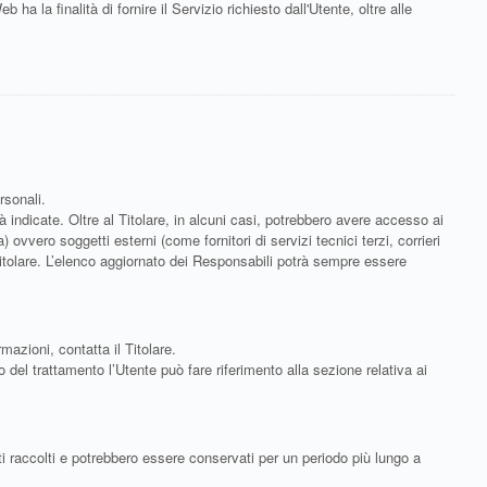
 ha la finalità di fornire il Servizio richiesto dall'Utente, oltre alle
rsonali.
à indicate. Oltre al Titolare, in alcuni casi, potrebbero avere accesso ai
vvero soggetti esterni (come fornitori di servizi tecnici terzi, corrieri
itolare. L’elenco aggiornato dei Responsabili potrà sempre essere
rmazioni, contatta il Titolare.
o del trattamento l’Utente può fare riferimento alla sezione relativa ai
ti raccolti e potrebbero essere conservati per un periodo più lungo a