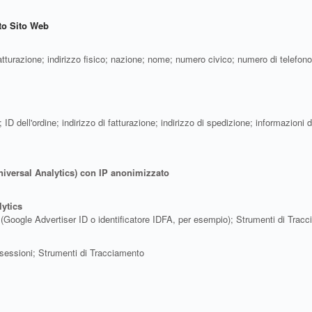
sto Sito Web
tturazione; indirizzo fisico; nazione; nome; numero civico; numero di telefono; 
ail; ID dell'ordine; indirizzo di fatturazione; indirizzo di spedizione; informaz
niversal Analytics) con IP anonimizzato
lytics
cità (Google Advertiser ID o identificatore IDFA, per esempio); Strumenti di Trac
le sessioni; Strumenti di Tracciamento