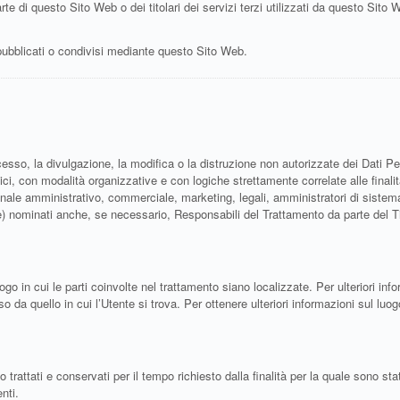
te di questo Sito Web o dei titolari dei servizi terzi utilizzati da questo Sito Web
, pubblicati o condivisi mediante questo Sito Web.
cesso, la divulgazione, la modifica o la distruzione non autorizzate dei Dati Pe
ci, con modalità organizzative e con logiche strettamente correlate alle finalit
nale amministrativo, commerciale, marketing, legali, amministratori di sistema) o
e) nominati anche, se necessario, Responsabili del Trattamento da parte del T
ogo in cui le parti coinvolte nel trattamento siano localizzate. Per ulteriori info
o da quello in cui l’Utente si trova. Per ottenere ulteriori informazioni sul luog
attati e conservati per il tempo richiesto dalla finalità per la quale sono sta
nti.