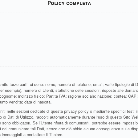
Policy completa
te terze parti, ci sono: nome; numero di telefono; email; varie tipologie di Dati
 per esempio); numero di Utenti; statistiche delle sessioni; risposte alle doman
ognome; indirizzo fisico; Partita IVA; ragione sociale; nazione; contea; CAP; c
punto vendita; data di nascita.
niti nelle sezioni dedicate di questa privacy policy o mediante specifici testi in
o di Dati di Utilizzo, raccolti automaticamente durante l'uso di questo Sito We
 sono obbligatori. Se l’Utente rifiuta di comunicarli, potrebbe essere impossibi
rsi dal comunicare tali Dati, senza che ciò abbia alcuna conseguenza sulla dispo
ncoraggiati a contattare il Titolare.