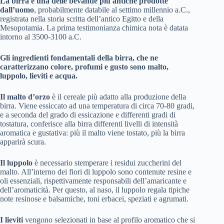
La birra è una delle bevande più antiche prodotte
dall’uomo
, probabilmente databile al settimo millennio a.C.,
registrata nella storia scritta dell’antico Egitto e della
Mesopotamia. La prima testimonianza chimica nota è datata
intorno al 3500-3100 a.C.
Gli ingredienti fondamentali della birra, che ne
caratterizzano colore, profumi e gusto sono malto,
luppolo, lieviti e acqua.
Il malto d’orzo
è il cereale più adatto alla produzione della
birra. Viene essiccato ad una temperatura di circa 70-80 gradi,
e a seconda del grado di essicazione e differenti gradi di
tostatura, conferisce alla birra differenti livelli di intensità
aromatica e gustativa: più il malto viene tostato, più la birra
apparirà scura.
Il luppolo
è necessario stemperare i residui zuccherini del
malto. All’interno dei fiori di luppolo sono contenute resine e
oli essenziali, rispettivamente responsabili dell’amaricante e
dell’aromaticità. Per questo, al naso, il luppolo regala tipiche
note resinose e balsamiche, toni erbacei, speziati e agrumati.
I lieviti
vengono selezionati in base al profilo aromatico che si