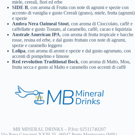
miele, cereali, fiori ed erbe
SIDE B
, con aroma di Frutta con note di agrumi e spezie con
accento di vaniglia e gusto Cereali (grano), miele, frutta (agrumi)
e spezie
Ambra Nera Oatmeal Stout
, con aroma di Cioccolato, caffè e
caffellatte e gusto Tostato, al caramello, caffè, cacao e liquirizia
Australe American IPA
, con aroma di frutta tropicale e bacche
rosse, resina ed erbe, e dal gusto fruttato con note di agrumi,
spezie e caramello leggero
Lolipa
, con aroma di aromi e spezie e dal gusto agrumato, con
accenti di pompelmo e limone
Red revolution Traditional Bock
, con aroma di Malto, Mou,
frutta secca e gusto al Malto e caramello con accenti di caffè
MB MINERAL DRINKS – P.Iva: 02511740207
Via Papa Giovanni XXIII 35, 46047 Porto Mantovano (MN),