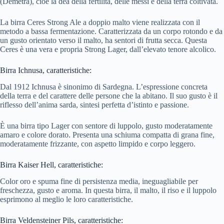
(Demetra), cioè la dea della fertilità, delle messi e della terra coltivata.
La birra Ceres Strong Ale a doppio malto viene realizzata con il
metodo a bassa fermentazione. Caratterizzata da un corpo rotondo e da
un gusto orientato verso il malto, ha sentori di frutta secca. Questa
Ceres è una vera e propria Strong Lager, dall’elevato tenore alcolico.
Birra Ichnusa, caratteristiche:
Dal 1912 Ichnusa è sinonimo di Sardegna. L’espressione concreta
della terra e del carattere delle persone che la abitano. Il suo gusto è il
riflesso dell’anima sarda, sintesi perfetta d’istinto e passione.
È una birra tipo Lager con sentore di luppolo, gusto moderatamente
amaro e colore dorato. Presenta una schiuma compatta di grana fine,
moderatamente frizzante, con aspetto limpido e corpo leggero.
Birra Kaiser Hell, caratteristiche:
Color oro e spuma fine di persistenza media, ineguagliabile per
freschezza, gusto e aroma. In questa birra, il malto, il riso e il luppolo
esprimono al meglio le loro caratteristiche.
Birra Veldensteiner Pils, caratteristiche: