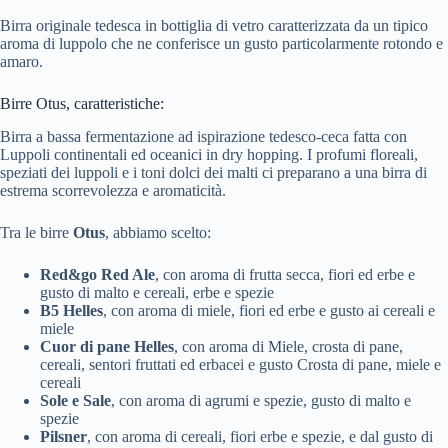
Birra originale tedesca in bottiglia di vetro caratterizzata da un tipico
aroma di luppolo che ne conferisce un gusto particolarmente rotondo e
amaro.
Birre Otus, caratteristiche:
Birra a bassa fermentazione ad ispirazione tedesco-ceca fatta con
Luppoli continentali ed oceanici in dry hopping. I profumi floreali,
speziati dei luppoli e i toni dolci dei malti ci preparano a una birra di
estrema scorrevolezza e aromaticità.
Tra le birre
Otus
, abbiamo scelto:
Red&go Red Ale
, con aroma di frutta secca, fiori ed erbe e
gusto di malto e cereali, erbe e spezie
B5 Helles
, con aroma di miele, fiori ed erbe e gusto ai cereali e
miele
Cuor di pane Helles
, con aroma di Miele, crosta di pane,
cereali, sentori fruttati ed erbacei e gusto Crosta di pane, miele e
cereali
Sole e Sale
, con aroma di agrumi e spezie, gusto di malto e
spezie
Pilsner
, con aroma di cereali, fiori erbe e spezie, e dal gusto di