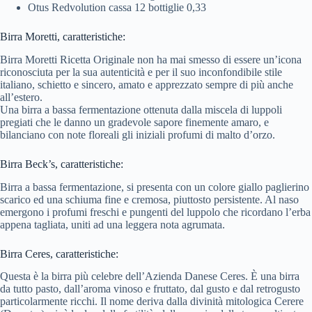
Otus Redvolution cassa 12 bottiglie 0,33
Birra Moretti, caratteristiche:
Birra Moretti Ricetta Originale non ha mai smesso di essere un’icona
riconosciuta per la sua autenticità e per il suo inconfondibile stile
italiano, schietto e sincero, amato e apprezzato sempre di più anche
all’estero.
Una birra a bassa fermentazione ottenuta dalla miscela di luppoli
pregiati che le danno un gradevole sapore finemente amaro, e
bilanciano con note floreali gli iniziali profumi di malto d’orzo.
Birra Beck’s, caratteristiche:
Birra a bassa fermentazione, si presenta con un colore giallo paglierino
scarico ed una schiuma fine e cremosa, piuttosto persistente. Al naso
emergono i profumi freschi e pungenti del luppolo che ricordano l’erba
appena tagliata, uniti ad una leggera nota agrumata.
Birra Ceres, caratteristiche:
Questa è la birra più celebre dell’Azienda Danese Ceres. È una birra
da tutto pasto, dall’aroma vinoso e fruttato, dal gusto e dal retrogusto
particolarmente ricchi. Il nome deriva dalla divinità mitologica Cerere